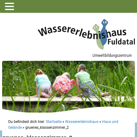
Du befindest dich hier:
Startseite
»
Wassererlebnishaus
»
Haus und
Gelände
»
gruenes_klassenzimmer_2