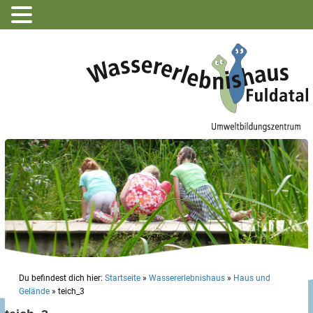
Du befindest dich hier:
Startseite
»
Wassererlebnishaus
»
Haus und
Gelände
»
teich_3