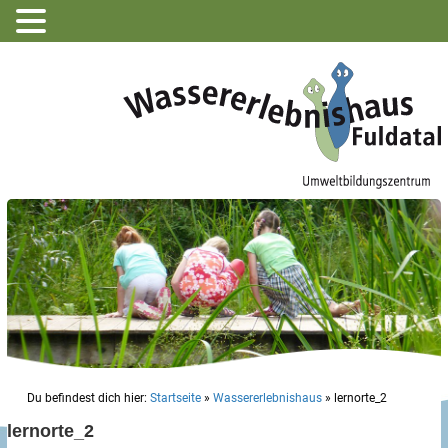
Du befindest dich hier:
Startseite
»
Wassererlebnishaus
»
lernorte_2
lernorte_2