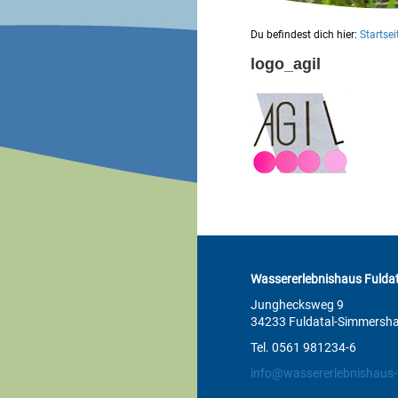
Du befindest dich hier:
Startsei
logo_agil
Wassererlebnishaus Fuldat
Junghecksweg 9
34233 Fuldatal-Simmersh
Tel. 0561 981234-6
info@wassererlebnishaus-f