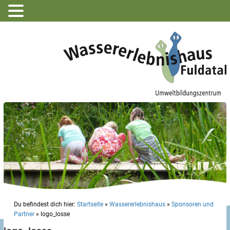
Du befindest dich hier:
Startseite
»
Wassererlebnishaus
»
Sponsoren und
Partner
»
logo_losse