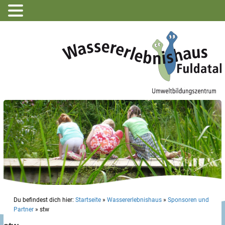
Du befindest dich hier:
Startseite
»
Wassererlebnishaus
»
Sponsoren und
Partner
»
stw