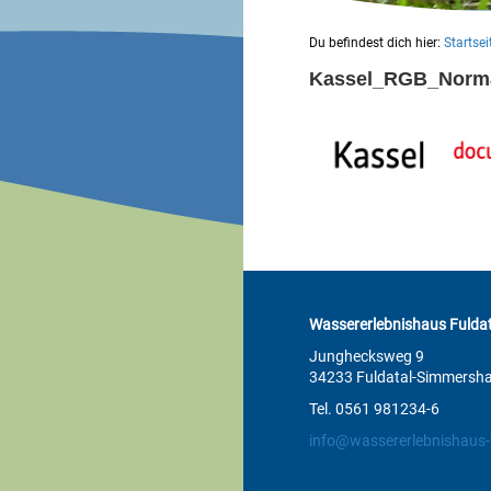
Du befindest dich hier:
Startsei
Kassel_RGB_Norm
Wassererlebnishaus Fuldat
Junghecksweg 9
34233 Fuldatal-Simmersh
Tel. 0561 981234-6
info@wassererlebnishaus-f