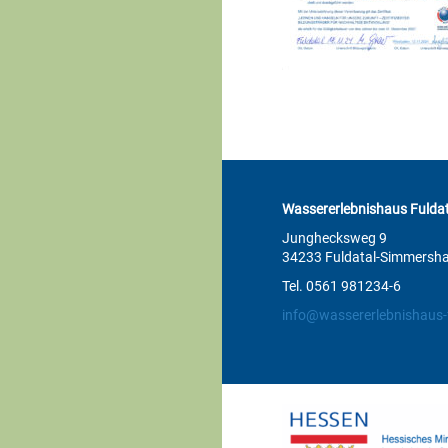
Wassererlebnishaus Fuldat
Junghecksweg 9
34233 Fuldatal-Simmersh
Tel. 0561 981234-6
info@wassererlebnishaus-f